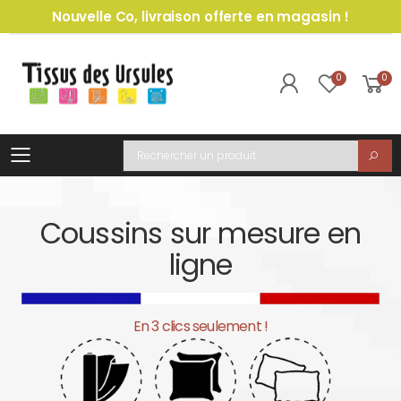
Nouvelle Co, livraison offerte en magasin !
0
0
Toggle mobile menu
Recherche
Coussins sur mesure en
ligne
En 3 clics seulement !