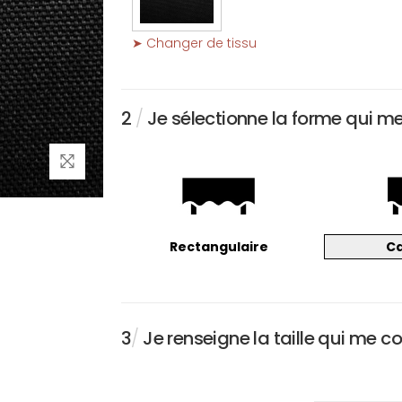
➤ Changer de tissu
2
/
Je sélectionne la forme qui m
Rectangulaire
C
3
/
Je renseigne la taille qui me c