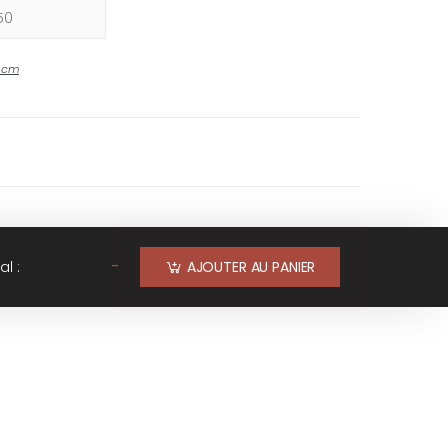
-
cm
-
al :
AJOUTER AU PANIER