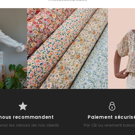
s nous recommandent
Paiement sécuris
rez les retours de nos clients
Par CB ou virement banca