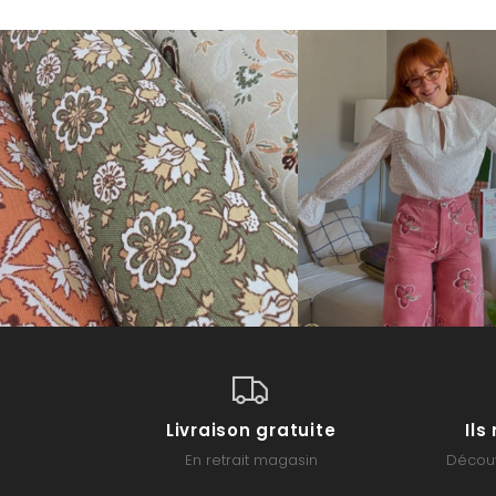
Livraison gratuite
Il
En retrait magasin
Découv