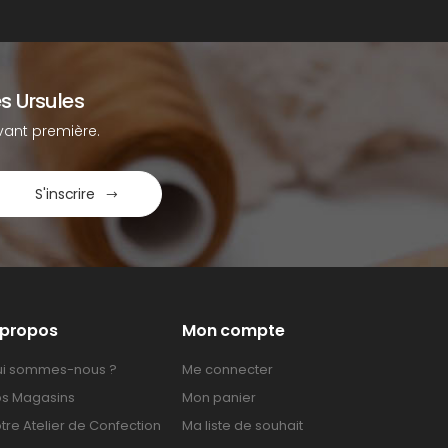
s Ursules
ant première.
S'inscrire
 propos
Mon compte
i sommes-nous ?
Me connecter
s Magasins
Mon panier
tre Atelier de Confection
Ma liste de souhait