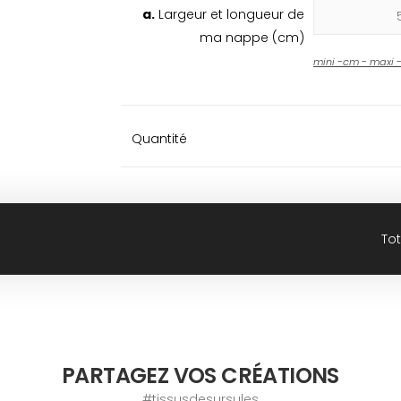
a.
Largeur et longueur de
ma nappe (cm)
mini
-
cm - maxi
Quantité
Tot
PARTAGEZ VOS CRÉATIONS
#tissusdesursules