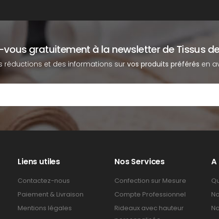
z-vous gratuitement à la newsletter de Tissus de
s réductions et des informations sur
vos produits préférés
en av
Liens utiles
Nos Services
A
Contactez-nous
Confection sur Mesure
Qu
Paiement & Livraison
Compte Professionnel
No
Mentions légales
Rideaux avec hauteur
No