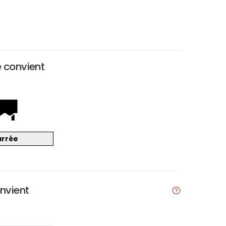
e convient
arrée
onvient