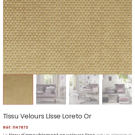
Tissu Velours Lisse Loreto Or
Réf: 1147873
Le
tissu d'ameublement en velours
lisse
est un classique