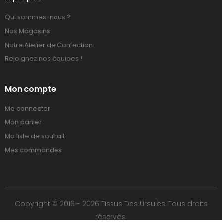
Qui sommes-nous ?
Nos Magasins
Notre Atelier de Confection
Rejoignez nos équipes !
Mon compte
Me connecter
Mon panier
Ma liste de souhait
Mes commandes
Copyright © 2016 - 2026 Tissus Des Ursules. Tous droits
réservés.