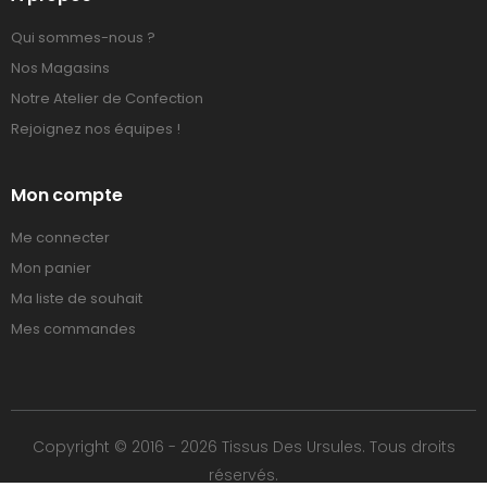
Qui sommes-nous ?
Nos Magasins
Notre Atelier de Confection
Rejoignez nos équipes !
Mon compte
Me connecter
Mon panier
Ma liste de souhait
Mes commandes
Copyright © 2016 - 2026 Tissus Des Ursules. Tous droits
réservés.