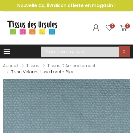
Nouvelle Co, livraison offerte en magasin !
0
0
Toggle mobile menu
Recherche
Accueil
Tissus
Tissus D'Ameublement
Tissu Velours Lisse Loreto Bleu