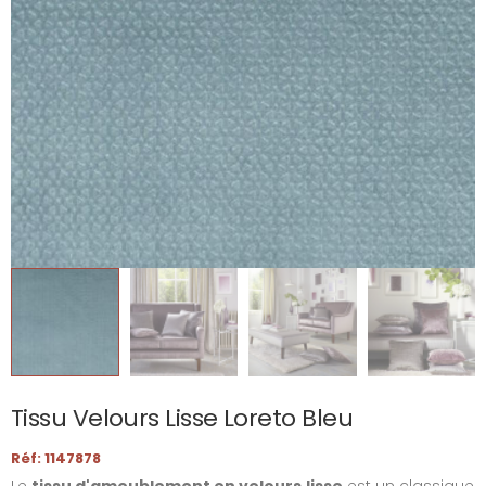
Tissu Velours Lisse Loreto Bleu
Réf: 1147878
Le
tissu d'ameublement en velours
lisse
est un classique