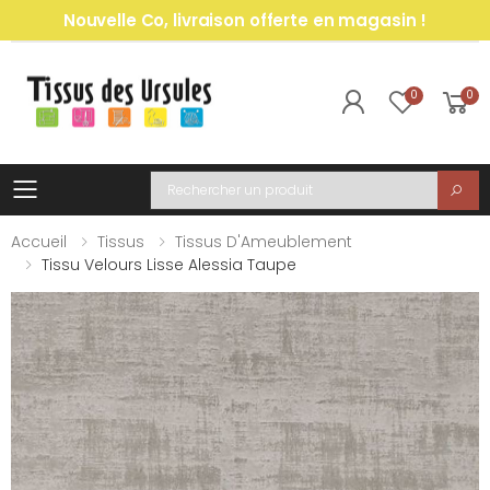
Nouvelle Co, livraison offerte en magasin !
0
0
Toggle mobile menu
Recherche
Accueil
Tissus
Tissus D'Ameublement
Tissu Velours Lisse Alessia Taupe