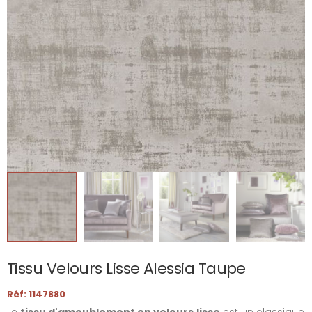
Tissu Velours Lisse Alessia Taupe
Réf: 1147880
Le
tissu d'ameublement en velours
lisse
est un classique