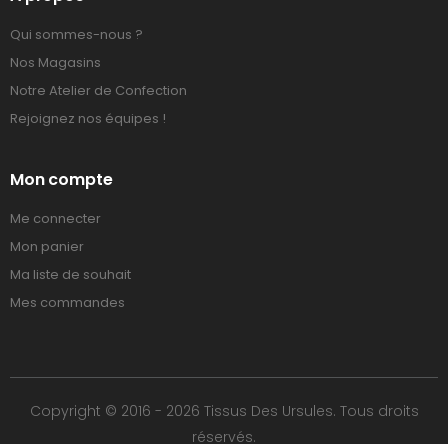
Qui sommes-nous ?
Nos Magasins
Notre Atelier de Confection
Rejoignez nos équipes !
Mon compte
Me connecter
Mon panier
Ma liste de souhait
Mes commandes
Copyright © 2016 - 2026 Tissus Des Ursules. Tous droits
réservés.