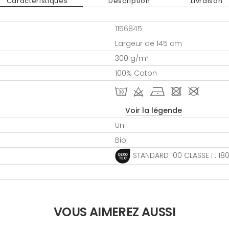
Caractéristiques
Description
Livraison
1156845
Largeur de 145 cm
300 g/m²
100% Coton
T d h - #
Voir la légende
Uni
Bio
STANDARD 100 CLASSE I : 1
VOUS AIMEREZ AUSSI