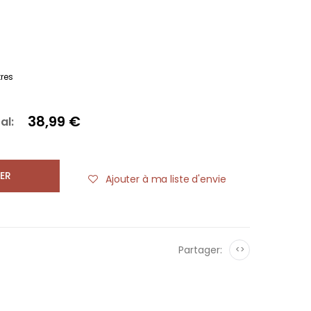
res
38,99 €
al:
ER
Ajouter à ma liste d'envie
Partager:
<>