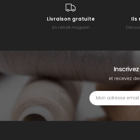
Livraison gratuite
Il
En retrait magasin
Découv
Inscrive
et recevez de