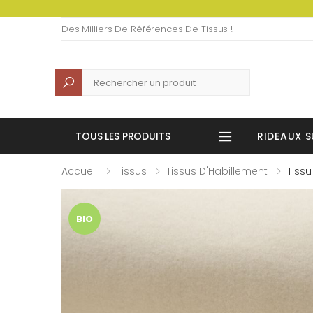
Des Milliers De Références De Tissus !
Recherche
TOUS LES PRODUITS
RIDEAUX S
Accueil
Tissus
Tissus D'Habillement
Tiss
BIO