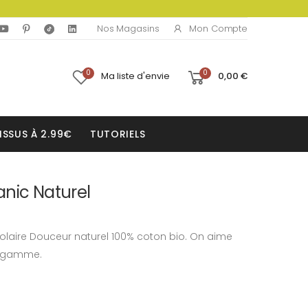
Mon Compte
Nos Magasins
0
0
Ma liste d'envie
0,00 €
ISSUS À 2.99€
TUTORIELS
anic Naturel
 polaire Douceur naturel 100% coton bio. On aime
e gamme.