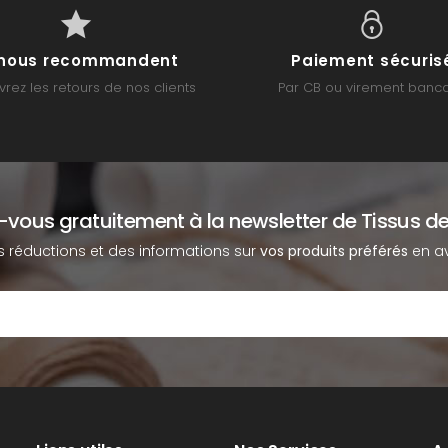
s nous recommandent
Paiement sécuris
rez les retours de nos clients
Par CB ou virement banca
z-vous gratuitement à la newsletter de Tissus de
s réductions et des informations sur
vos produits préférés
en av