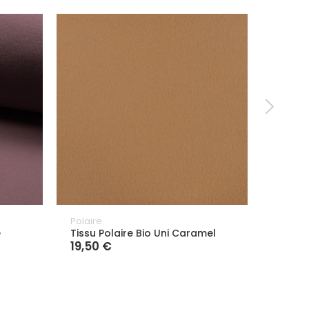
Polaire
Polaire
e
Tissu Polaire Bio Uni Caramel
Tissu 
19,50 €
19,50