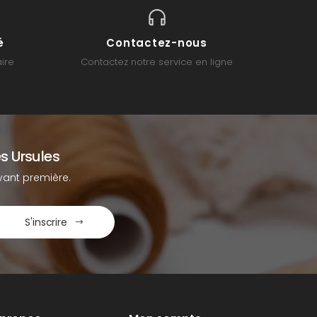
é
Contactez-nous
ire
Contactez notre service en ligne
s Ursules
ant première.
S'inscrire