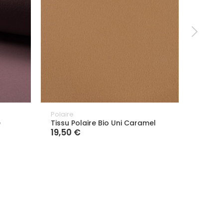
Polaire
Polaire
e
Tissu Polaire Bio Uni Caramel
Tissu 
19,50 €
19,50