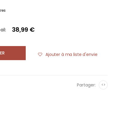
res
38,99 €
al:
ER
Ajouter à ma liste d'envie
Partager:
<>