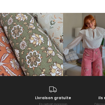
Livraison gratuite
Il
En retrait magasin
Découv