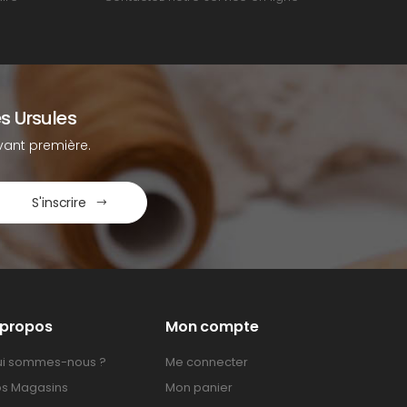
s Ursules
ant première.
S'inscrire
 propos
Mon compte
i sommes-nous ?
Me connecter
s Magasins
Mon panier