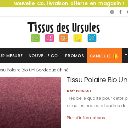
Nouvelle Co, livraison offerte en magasin !
UR MESURE
NOUVELLE CO
PROMOS
T
CANICULE
ssu Polaire Bio Uni Bordeaux Chiné
Tissu Polaire Bio U
Réf: 1235551
Très belle qualité pour cette
aime les couleurs tendres d
Plus d'informations