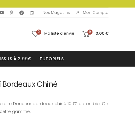
Mon Compte
Nos Magasins
0
0
Ma liste d'envie
0,00 €
ISSUS À 2.99€
TUTORIELS
ni Bordeaux Chiné
 polaire Douceur bordeaux chiné 100% coton bio. On
e cette gamme.