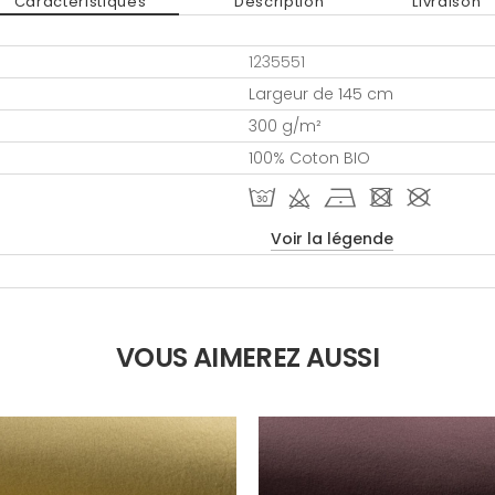
Caractéristiques
Description
Livraison
1235551
Largeur de 145 cm
300 g/m²
100% Coton BIO
T d h - #
Voir la légende
VOUS AIMEREZ AUSSI