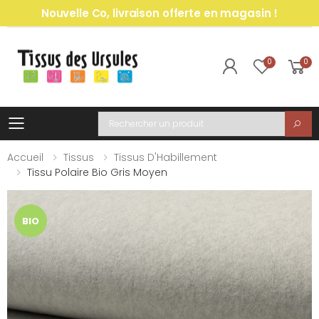
Nouvelle Co, livraison offerte en magasin !
0
0
Toggle mobile menu
Recherche
Accueil
Tissus
Tissus D'Habillement
Tissu Polaire Bio Gris Moyen
BIO