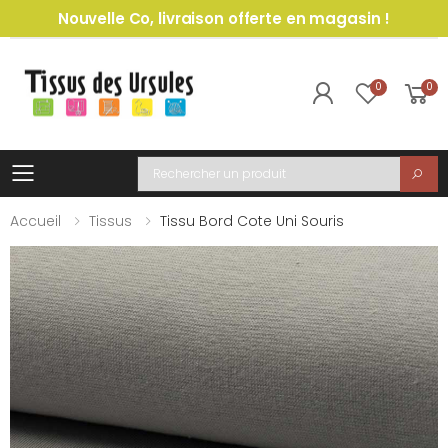
Nouvelle Co, livraison offerte en magasin !
0
0
Toggle mobile menu
Recherche
Accueil
Tissus
Tissu Bord Cote Uni Souris