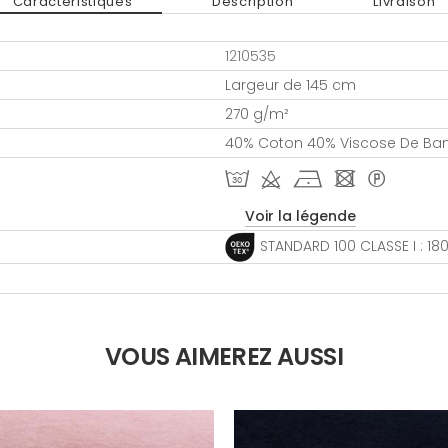
Caractéristiques
Description
Livraison
1210535
Largeur de 145 cm
270 g/m²
40% Coton 40% Viscose De Ba
T d h - *
Voir la légende
STANDARD 100 CLASSE I : 1
VOUS AIMEREZ AUSSI