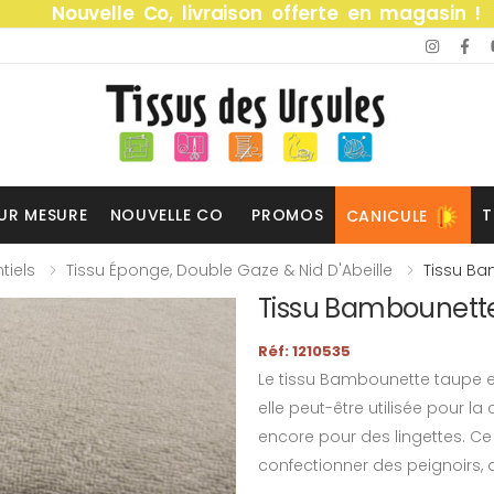
Nouvelle Co, livraison offerte en magasin !
UR MESURE
NOUVELLE CO
PROMOS
T
CANICULE
tiels
Tissu Éponge, Double Gaze & Nid D'Abeille
Tissu B
Tissu Bambounett
Réf: 1210535
Le tissu Bambounette taupe
elle peut-être utilisée pour l
encore pour des lingettes. C
confectionner des peignoirs, d