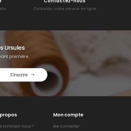
é
Contactez-nous
ire
Contactez notre service en ligne
s Ursules
ant première.
S'inscrire
 propos
Mon compte
i sommes-nous ?
Me connecter