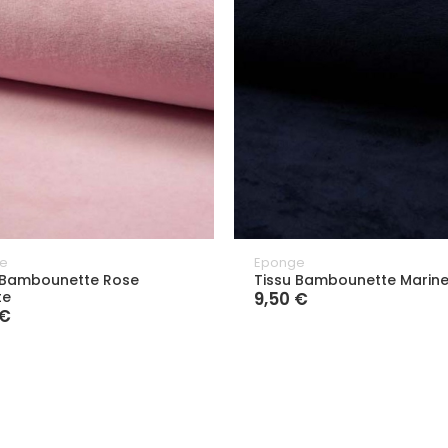
e
Eponge
 Bambounette Rose
Tissu Bambounette Marin
te
9,50 €
 €