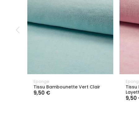
Eponge
Epong
Tissu Bambounette Vert Clair
Tissu
9,50 €
Layet
9,50