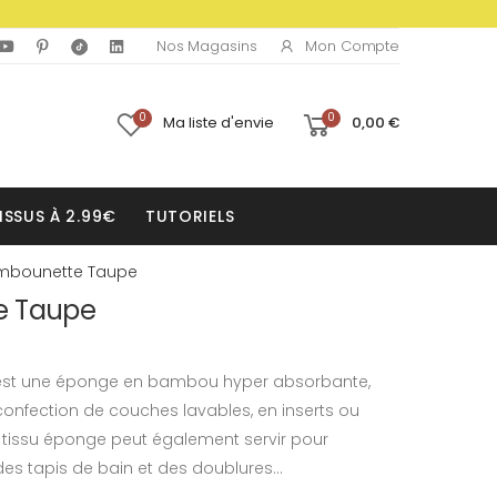
Mon Compte
Nos Magasins
0
0
Ma liste d'envie
0,00 €
ISSUS À 2.99€
TUTORIELS
ambounette Taupe
e Taupe
 est une éponge en bambou hyper absorbante,
a confection de couches lavables, en inserts ou
e tissu éponge peut également servir pour
es tapis de bain et des doublures...