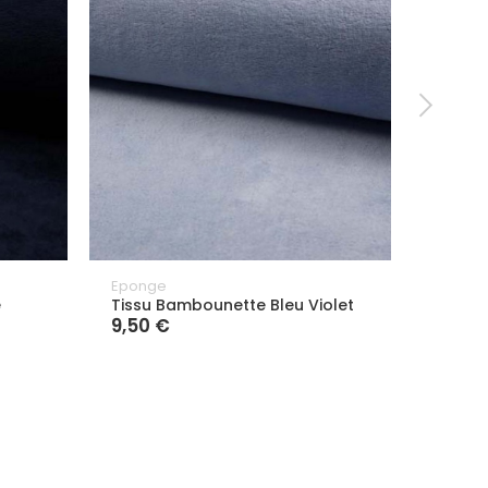
Eponge
Bambo
e
Tissu Bambounette Bleu Violet
Tissu
9,50 €
9,50 