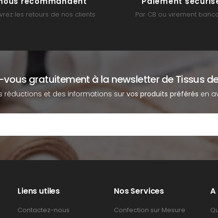
s nous recommandent
Paiement sécuris
rez les retours de nos clients
Par CB ou virement banca
z-vous gratuitement à la newsletter de Tissus de
s réductions et des informations sur
vos produits préférés
en av
Liens utiles
Nos Services
A
Contactez-nous
Confection sur Mesure
Qu