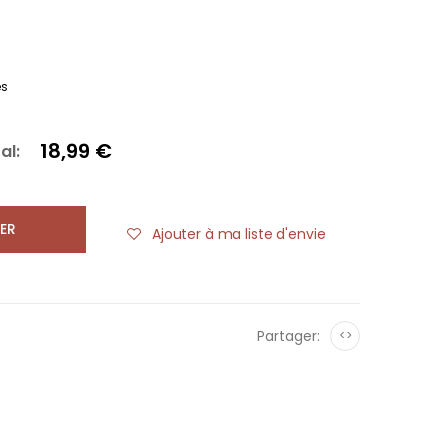
es
18,99 €
al:
ER
Ajouter à ma liste d'envie
Partager:
<>