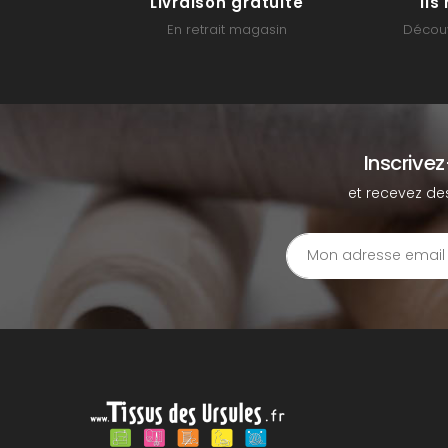
Livraison gratuite
Il
En retrait magasin
Découv
Inscrive
et recevez de