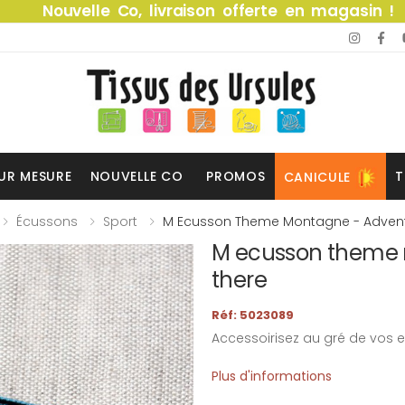
Nouvelle Co, livraison offerte en magasin !
UR MESURE
NOUVELLE CO
PROMOS
T
CANICULE
Écussons
Sport
M Ecusson Theme Montagne - Advent
M ecusson theme 
there
Réf: 5023089
Accessoirisez au gré de vos e
Plus d'informations