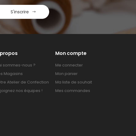
S'inscrire
 propos
Mon compte
i sommes-nous ?
Me connecter
s Magasins
Mon panier
tre Atelier de Confection
Ma liste de souhait
joignez nos équipes !
Mes commandes