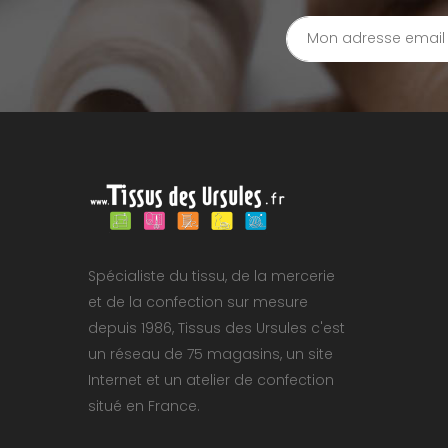
Spécialiste du tissu, de la mercerie
et de la confection sur mesure
depuis 1986, Tissus des Ursules c'est
un réseau de 75 magasins, un site
Internet et un atelier de confection
situé en France.