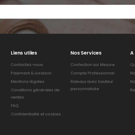
Liens utiles
Nos Services
A
Contactez-nous
Confection sur Mesure
Qu
Paiement & Livraison
Compte Professionnel
No
Mentions légales
Rideaux avec hauteur
No
personnalisée
Conditions générales de
Re
ventes
FAQ
Confidentialité et cookies