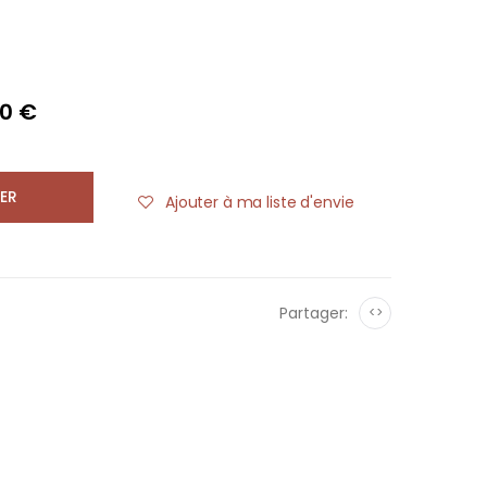
30 €
ER
Ajouter à ma liste d'envie
Partager:
<>