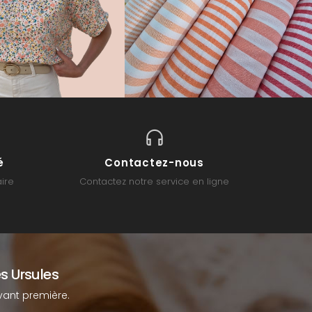
é
Contactez-nous
ire
Contactez notre service en ligne
s Ursules
ant première.