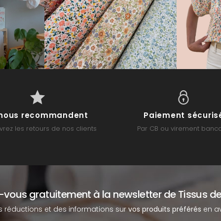
s nous recommandent
Paiement sécuris
rez les retours de nos clients
Par CB ou virement banca
z-vous gratuitement à la newsletter de Tissus de
s réductions et des informations sur
vos produits préférés
en av