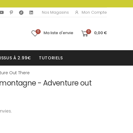
Mon Compte
Nos Magasins
0
0
Ma liste d'envie
0,00 €
ISSUS À 2.99€
TUTORIELS
ure Out There
montagne - Adventure out
nvies.