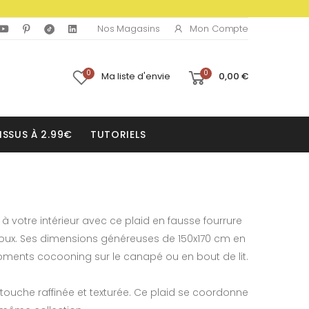
Mon Compte
Nos Magasins
0
0
Ma liste d'envie
0,00 €
ISSUS À 2.99€
TUTORIELS
à votre intérieur avec ce plaid en fausse fourrure
doux. Ses dimensions généreuses de 150x170 cm en
moments cocooning sur le canapé ou en bout de lit.
touche raffinée et texturée. Ce plaid se coordonne