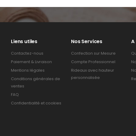
Liens utiles
Nos Services
A
Contactez-nous
Confection sur Mesure
Qu
Paiement & Livraison
Compte Professionnel
No
Mentions légales
Rideaux avec hauteur
No
personnalisée
Conditions générales de
Re
ventes
FAQ
Confidentialité et cookies