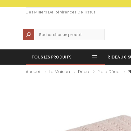
Des Milliers De Références De Tissus !
Recherche
TOUS LES PRODUITS
RIDEAUX S
Accueil
La Maison
Déco
Plaid Déco
P