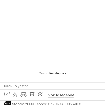
Caractéristiques
100% Polyester
T d l - #
Voir la légende
Standard 100 I Annex-6 : 2012AK0006 AITEX