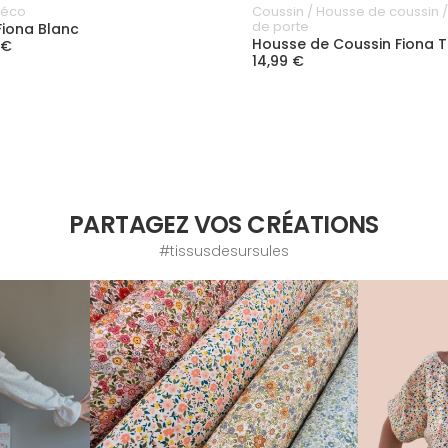
Déco
Coussin / Housse de coussin /
de porte
Fiona Blanc
Housse de Coussin Fiona 
 €
14,99 €
PARTAGEZ VOS CRÉATIONS
#tissusdesursules