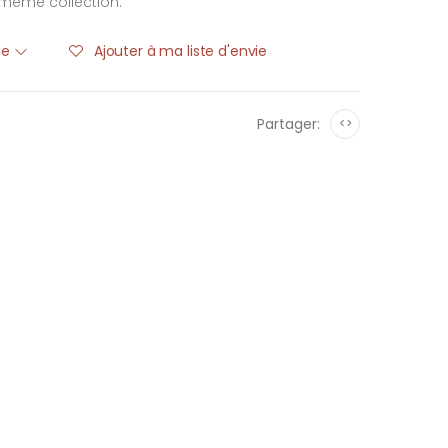
 même collection.
ble
Ajouter à ma liste d'envie
Partager:
<>