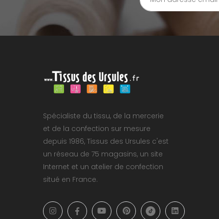
Spécialiste du tissu, de la mercerie
et de la confection sur mesure
depuis 1986, Tissus des Ursules c'est
un réseau de 75 magasins, un site
Internet et un atelier de confection
situé en France.