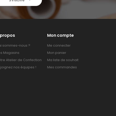
 propos
Mon compte
i sommes-nous ?
Me connecter
s Magasins
Mon panier
tre Atelier de Confection
Ma liste de souhait
joignez nos équipes !
Mes commandes