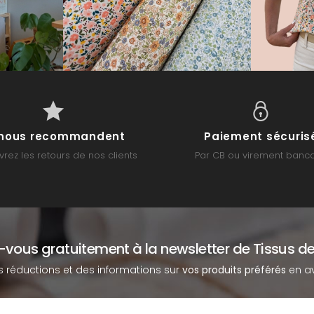
s nous recommandent
Paiement sécuris
rez les retours de nos clients
Par CB ou virement banca
z-vous gratuitement à la newsletter de Tissus de
s réductions et des informations sur
vos produits préférés
en av