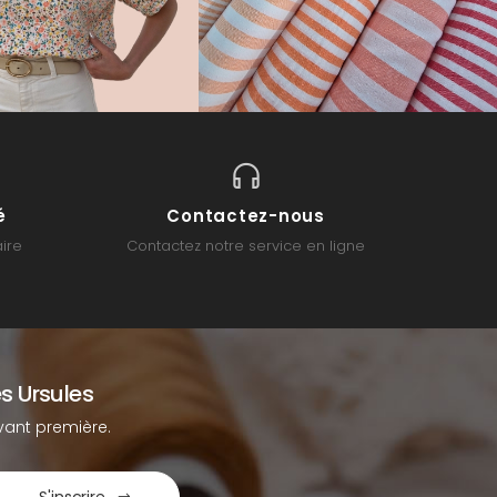
é
Contactez-nous
ire
Contactez notre service en ligne
s Ursules
ant première.
S'inscrire