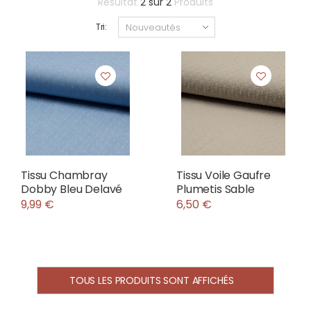
Résultat
2
sur
2
Produits
Tri:
Tissu Chambray
Tissu Voile Gaufre
Dobby Bleu Delavé
Plumetis Sable
9,99 €
6,50 €
TOUS LES PRODUITS SONT AFFICHÉS