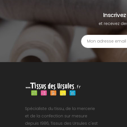
Inscrive
et recevez de
Spécialiste du tissu, de la mercerie
et de la confection sur mesure
depuis 1986, Tissus des Ursules c'est