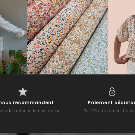
s nous recommandent
Paiement sécuris
rez les retours de nos clients
Par CB ou virement banca