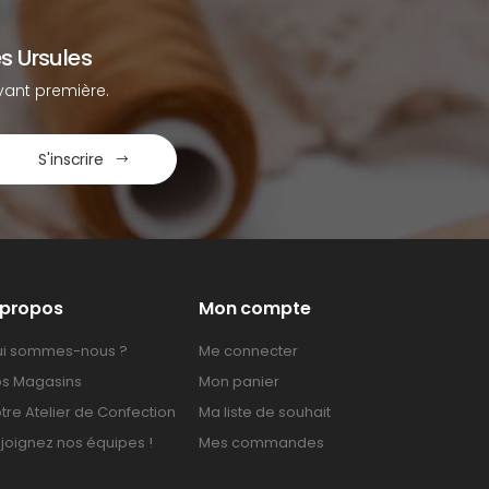
s Ursules
ant première.
S'inscrire
 propos
Mon compte
i sommes-nous ?
Me connecter
s Magasins
Mon panier
tre Atelier de Confection
Ma liste de souhait
joignez nos équipes !
Mes commandes