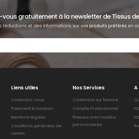
z-vous gratuitement à la newsletter de Tissus de
s réductions et des informations sur
vos produits préférés
en av
Liens utiles
Nos Services
A
Contactez-nous
Confection sur Mesure
Qu
Paiement & Livraison
Compte Professionnel
No
Mentions légales
Rideaux avec hauteur
No
personnalisée
Conditions générales de
Re
ventes