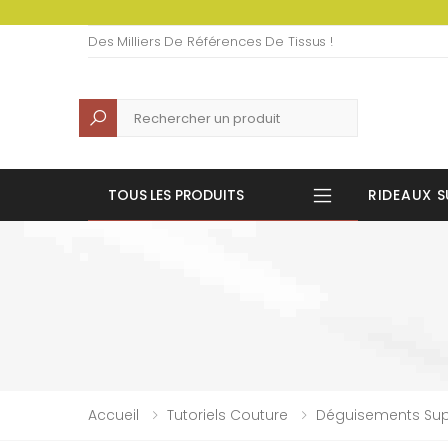
Des Milliers De Références De Tissus !
Recherche
TOUS LES PRODUITS
RIDEAUX S
Accueil
Tutoriels Couture
Déguisements Sup