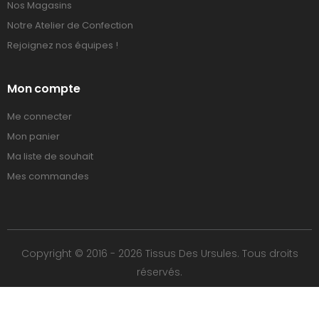
Nos Magasins
Notre Atelier de Confection
Rejoignez nos équipes !
Mon compte
Me connecter
Mon panier
Ma liste de souhait
Mes commandes
Copyright © 2016 - 2026 Tissus Des Ursules. Tous droits
réservés.