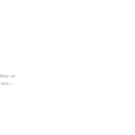
lisez un
ns !...