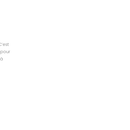
C’est
 pour
 à