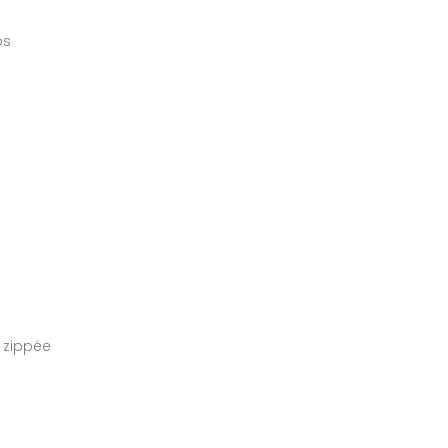
os
 zippée