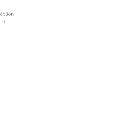
création
 ! Un