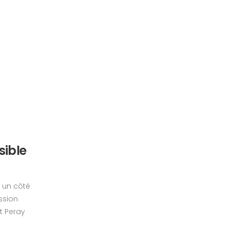
sible
 un côté
ssion
t Peray