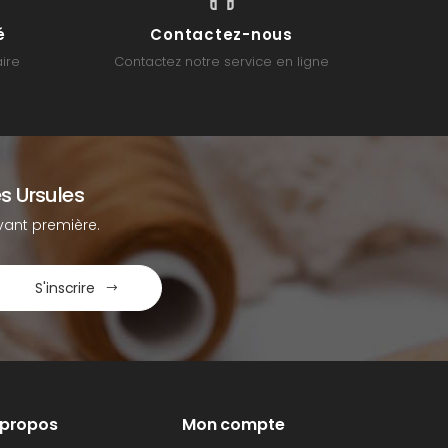
é
Contactez-nous
ire
Contactez notre service en ligne
s Ursules
ant première.
S'inscrire
 propos
Mon compte