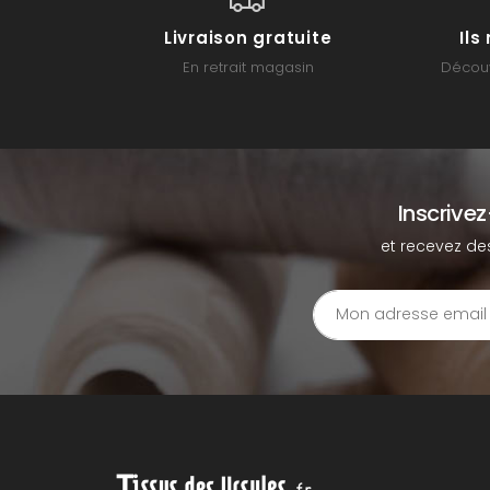
Livraison gratuite
Il
En retrait magasin
Découv
Inscrive
et recevez de