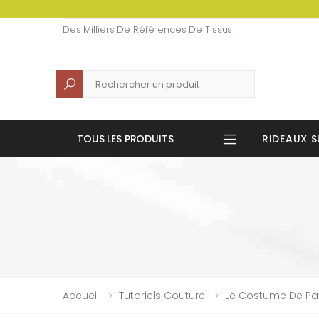
Des Milliers De Références De Tissus !
Recherche
TOUS LES PRODUITS
RIDEAUX S
Accueil
Tutoriels Couture
Le Costume De P