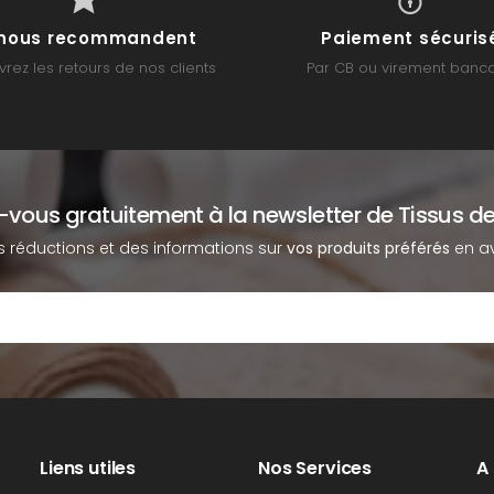
s nous recommandent
Paiement sécuris
rez les retours de nos clients
Par CB ou virement banca
z-vous gratuitement à la newsletter de Tissus de
s réductions et des informations sur
vos produits préférés
en av
Liens utiles
Nos Services
A