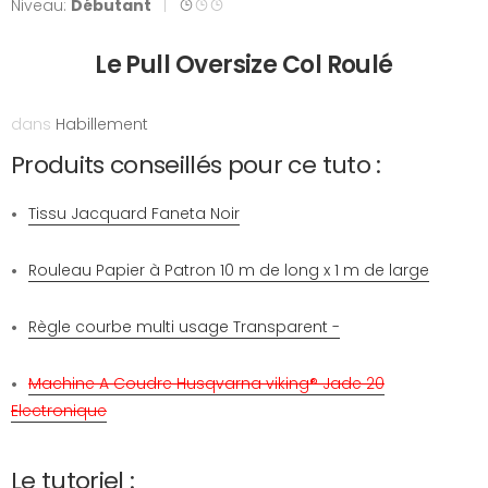
Niveau:
Débutant
|
Le Pull Oversize Col Roulé
dans
Habillement
Produits conseillés pour ce tuto :
Tissu Jacquard Faneta Noir
Rouleau Papier à Patron 10 m de long x 1 m de large
Règle courbe multi usage Transparent -
Machine A Coudre Husqvarna viking® Jade 20
Electronique
Le tutoriel :