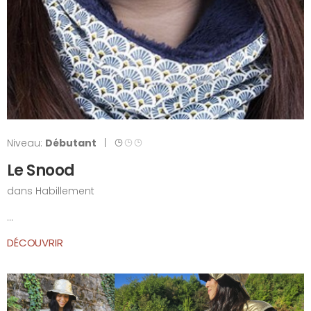
Niveau:
Débutant
|
Le Snood
dans
Habillement
...
DÉCOUVRIR