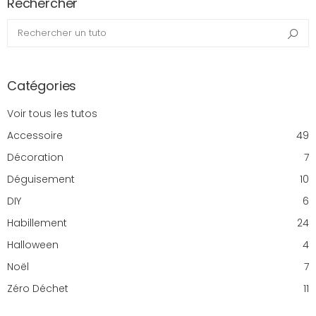
Rechercher
Rechercher un tuto
Rec
Catégories
Voir tous les tutos
Accessoire
49
Décoration
7
Déguisement
10
DIY
6
Habillement
24
Halloween
4
Noël
7
Zéro Déchet
11