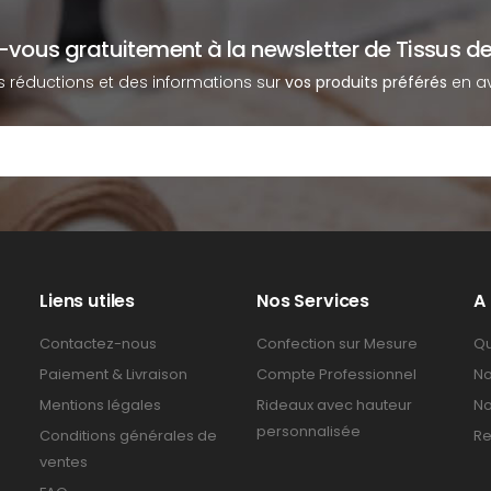
z-vous gratuitement à la newsletter de Tissus de
s réductions et des informations sur
vos produits préférés
en av
Liens utiles
Nos Services
A
Contactez-nous
Confection sur Mesure
Qu
Paiement & Livraison
Compte Professionnel
No
Mentions légales
Rideaux avec hauteur
No
personnalisée
Conditions générales de
Re
ventes