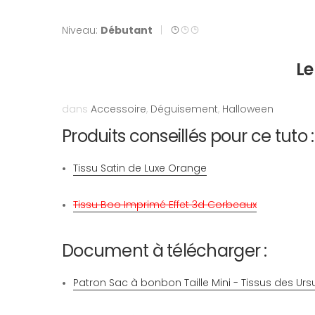
Niveau:
Débutant
|
Le
dans
Accessoire
,
Déguisement
,
Halloween
Produits conseillés pour ce tuto :
Tissu Satin de Luxe Orange
Tissu Boo Imprimé Effet 3d Corbeaux
Document à télécharger :
Patron Sac à bonbon Taille Mini - Tissus des Urs