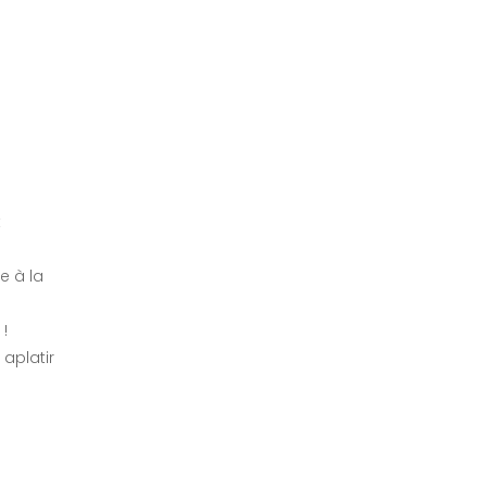
t
e à la
 !
 aplatir