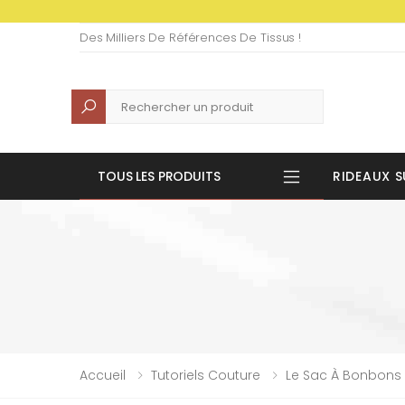
Des Milliers De Références De Tissus !
Recherche
TOUS LES PRODUITS
RIDEAUX S
Accueil
Tutoriels Couture
Le Sac À Bonbons