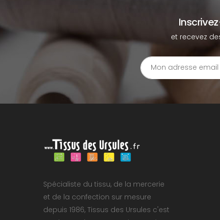
Inscrive
et recevez de
Spécialiste du tissu, de la mercerie
et de la confection sur mesure
depuis 1986, Tissus des Ursules c'est