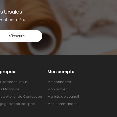
s Ursules
ant première.
S'inscrire
 propos
Mon compte
i sommes-nous ?
Me connecter
s Magasins
Mon panier
tre Atelier de Confection
Ma liste de souhait
joignez nos équipes !
Mes commandes