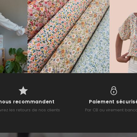
s nous recommandent
Paiement sécuris
rez les retours de nos clients
Par CB ou virement banca