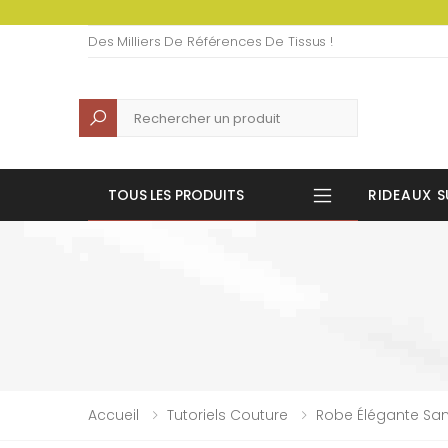
Des Milliers De Références De Tissus !
Recherche
TOUS LES PRODUITS
RIDEAUX S
Accueil
Tutoriels Couture
Robe Élégante San