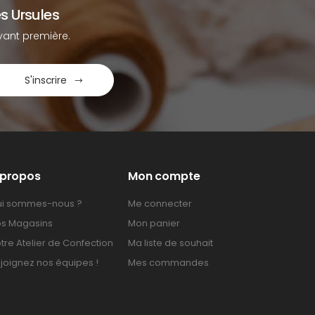
s Ursules
ant première.
S'inscrire
 propos
Mon compte
i sommes-nous ?
Me connecter
s Magasins
Mon panier
tre Atelier de Confection
Ma liste de souhait
joignez nos équipes !
Mes commandes