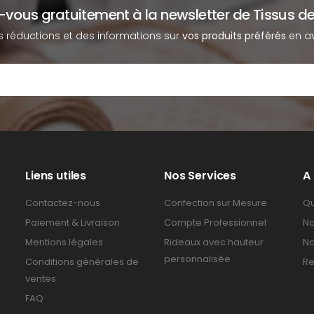
z-vous gratuitement à la newsletter de Tissus de
s réductions et des informations sur
vos produits préférés
en av
Liens utiles
Nos Services
A
Contactez-nous
Confection sur Mesure
Qu
Paiement & Livraison
Compte Professionnel
No
Mentions légales
Rideaux avec hauteur
No
personnalisée
Conditions générales de
Re
ventes
FAQ