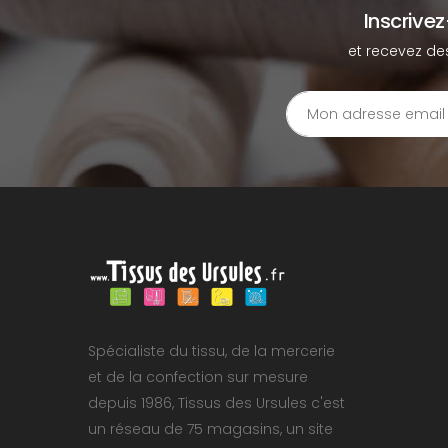
Inscrive
et recevez de
Spécialiste du tissu, de la mercerie
et de la confection sur mesure
depuis 1986, Tissus des Ursules c'est
un réseau de 75 magasins, un site