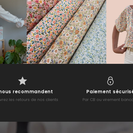
s nous recommandent
Paiement sécuris
rez les retours de nos clients
Par CB ou virement banca