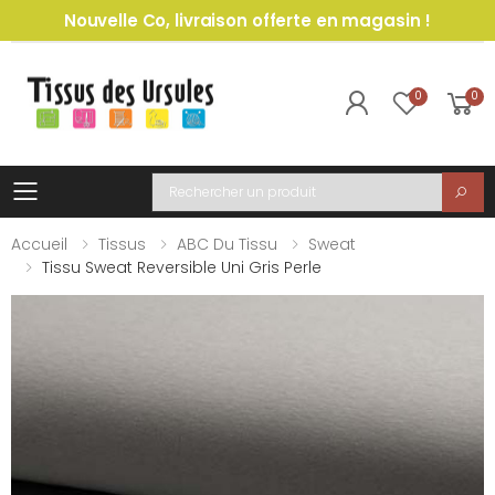
Nouvelle Co, livraison offerte en magasin !
0
0
Toggle mobile menu
Recherche
Accueil
Tissus
ABC Du Tissu
Sweat
Tissu Sweat Reversible Uni Gris Perle