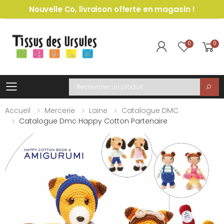
Nouvelle Co, livraison offerte en magasin !
0
0
Toggle mobile menu
Recherche
Accueil
Mercerie
Laine
Catalogue DMC
Catalogue Dmc Happy Cotton Partenaire