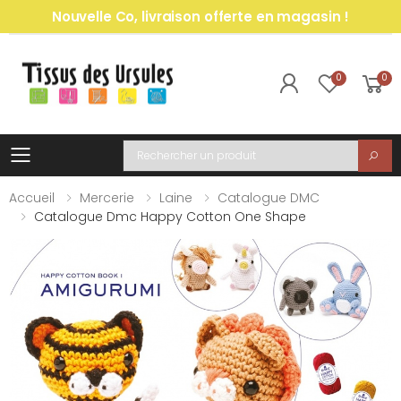
Nouvelle Co, livraison offerte en magasin !
0
0
Toggle mobile menu
Recherche
Accueil
Mercerie
Laine
Catalogue DMC
Catalogue Dmc Happy Cotton One Shape