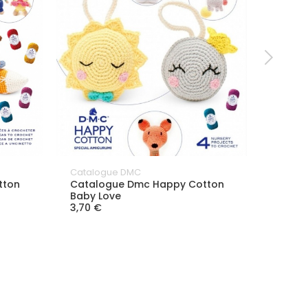
Catalogue DMC
Catalo
tton
Catalogue Dmc Happy Cotton
Catal
Baby Love
One S
3,70 €
3,70 €