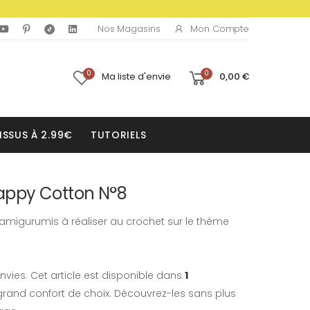
Mon Compte
Nos Magasins
0
0
Ma liste d'envie
0,00 €
ISSUS À 2.99€
TUTORIELS
ppy Cotton N°8
 amigurumis à réaliser au crochet sur le thème
nvies. Cet article est disponible dans
1
rand confort de choix. Découvrez-les sans plus