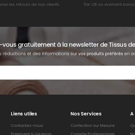
rez les retours de nos clients
Par CB ou virement banca
z-vous gratuitement à la newsletter de Tissus de
s réductions et des informations sur
vos produits préférés
en av
Liens utiles
Nos Services
A
Contactez-nous
Confection sur Mesure
Qu
Paiement & Livraison
Compte Professionnel
No