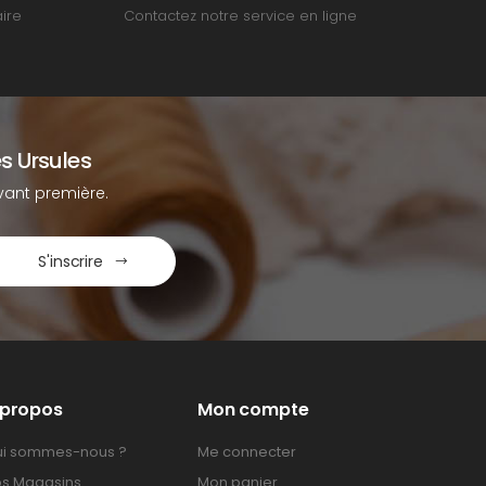
ire
Contactez notre service en ligne
s Ursules
ant première.
S'inscrire
 propos
Mon compte
i sommes-nous ?
Me connecter
s Magasins
Mon panier