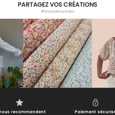
PARTAGEZ VOS CRÉATIONS
#tissusdesursules
s nous recommandent
Paiement sécuris