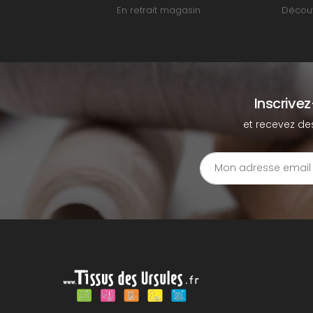
En retrait magasin
Découv
Inscrive
et recevez de