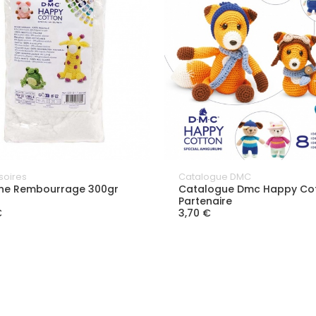
soires
Catalogue DMC
ne Rembourrage 300gr
Catalogue Dmc Happy Co
Partenaire
€
3,70 €