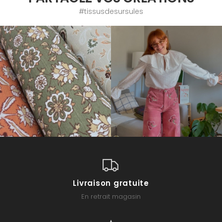
#tissusdesursules
Livraison gratuite
En retrait magasin