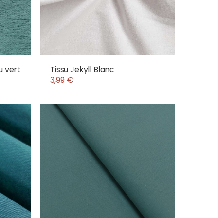
u vert
Tissu Jekyll Blanc
3,99 €