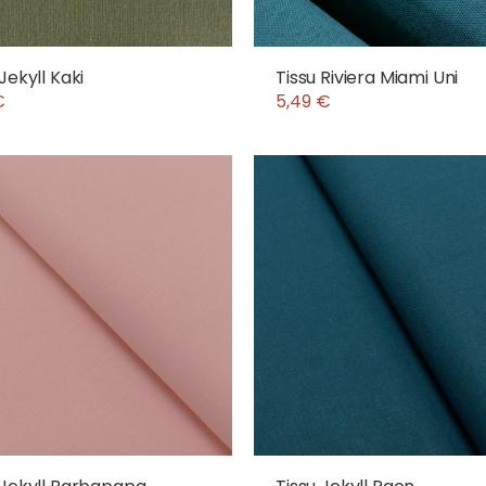
Jekyll Kaki
Tissu Riviera Miami Uni
€
5,49 €