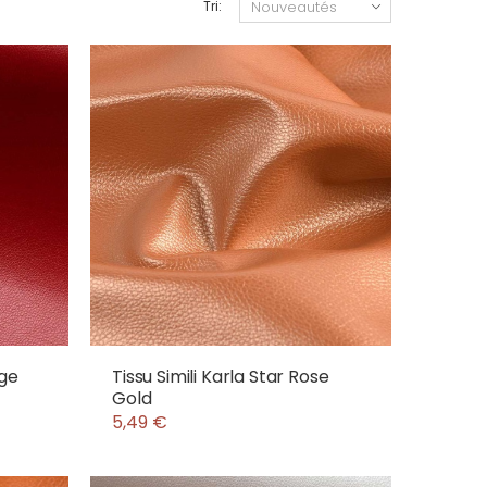
Tri:
uge
Tissu Simili Karla Star Rose
Gold
5,49 €