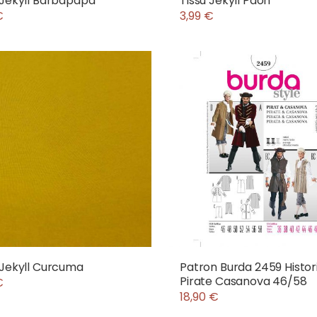
 Jekyll Barbapapa
Tissu Jekyll Paon
€
3,99 €
 Jekyll Curcuma
Patron Burda 2459 Histor
Pirate Casanova 46/58
€
18,90 €