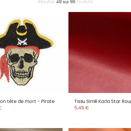
Résultat
48
sur
86
Produits
on tête de mort - Pirate
Tissu Simili Karla Star Ro
€
5,49 €