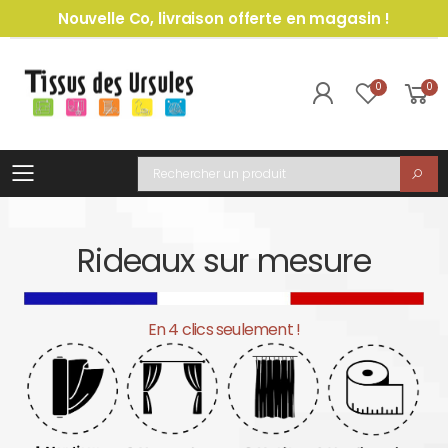
Nouvelle Co, livraison offerte en magasin !
0
0
Toggle mobile menu
Recherche
Rideaux sur mesure
En 4 clics seulement !