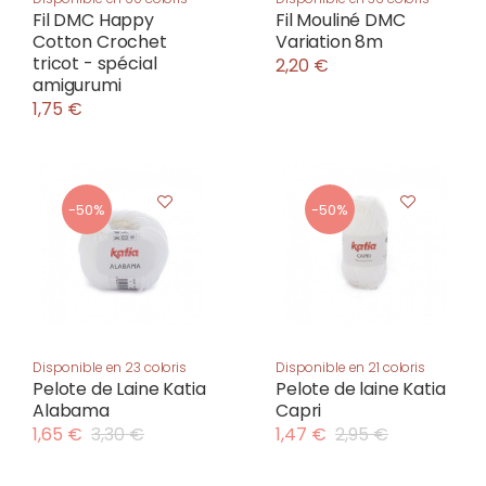
Fil DMC Happy
Fil Mouliné DMC
Cotton Crochet
Variation 8m
tricot - spécial
2,20 €
amigurumi
1,75 €
-50%
-50%
Disponible en 23 coloris
Disponible en 21 coloris
Pelote de Laine Katia
Pelote de laine Katia
Alabama
Capri
1,65 €
3,30 €
1,47 €
2,95 €