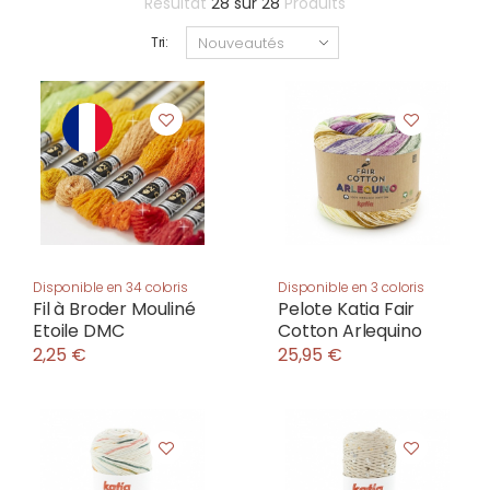
Résultat
28
sur
28
Produits
Tri:
Disponible en 34 coloris
Disponible en 3 coloris
Fil à Broder Mouliné
Pelote Katia Fair
Etoile DMC
Cotton Arlequino
2,25 €
25,95 €