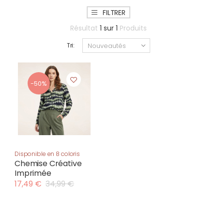
FILTRER
Résultat
1
sur
1
Produits
Tri:
-50%
Disponible en 8 coloris
Chemise Créative
Imprimée
17,49 €
34,99 €