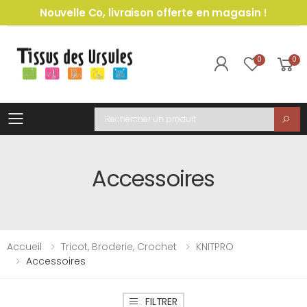
Nouvelle Co, livraison offerte en magasin !
0
0
Toggle mobile menu
Recherche
Accessoires
Accueil
Tricot, Broderie, Crochet
KNITPRO
Accessoires
FILTRER