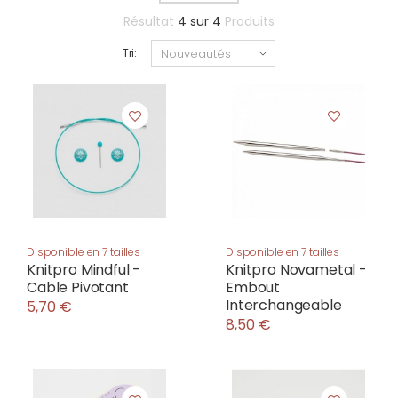
Résultat
4
sur
4
Produits
Tri:
Disponible en 7 tailles
Disponible en 7 tailles
Knitpro Mindful -
Knitpro Novametal -
Cable Pivotant
Embout
Interchangeable
5,70 €
8,50 €