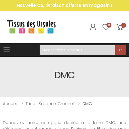
Nouvelle Co, livraison offerte en magasin !
0
0
Toggle mobile menu
Recherche
DMC
Accueil
Tricot, Broderie, Crochet
DMC
Découvrez notre catégorie dédiée à la laine DMC, une
référence incontournable dans l’univers du fil et des arts