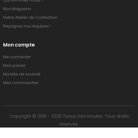
Qui sommes-nous ?
Nos Magasins
Notre Atelier de Confection
Rejoignez nos équipes !
Mon compte
Me connecter
Mon panier
Ma liste de souhait
Mes commandes
Copyright © 2016 - 2026 Tissus Des Ursules. Tous droits
réservés.