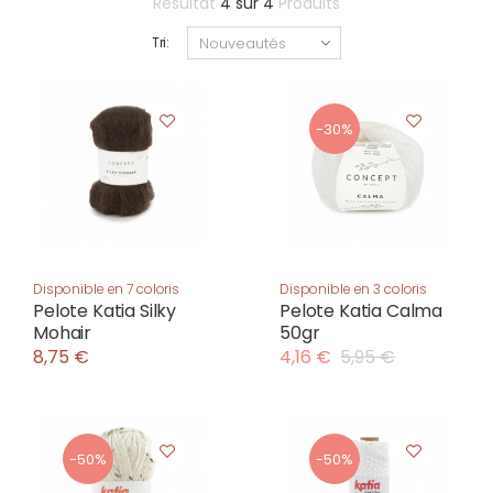
Résultat
4
sur
4
Produits
Tri:
-30%
Disponible en 7 coloris
Disponible en 3 coloris
Pelote Katia Silky
Pelote Katia Calma
Mohair
50gr
8,75 €
4,16 €
5,95 €
-50%
-50%