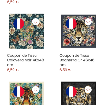
6,59 €
Coupon de Tissu
Coupon de Tissu
Calavera Noir 48x48
Bagherra Or 48x48
cm
cm
6,59 €
6,59 €