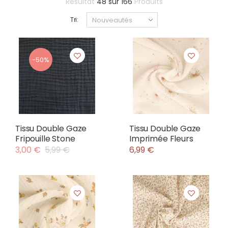
Résultat
48
sur
166
Produits
Tri:
-50%
Tissu Double Gaze
Tissu Double Gaze
Fripouille Stone
Imprimée Fleurs
3,00 €
5,99 €
6,99 €