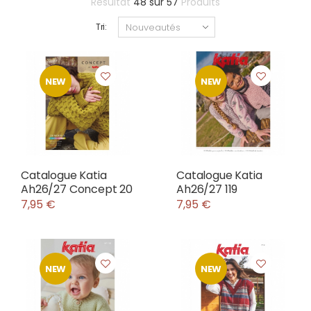
Résultat
48
sur
57
Produits
Tri:
NEW
NEW
Catalogue Katia
Catalogue Katia
Ah26/27 Concept 20
Ah26/27 119
7,95 €
7,95 €
NEW
NEW