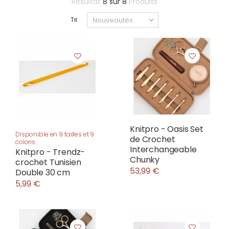
Résultat
8
sur
8
Produits
Tri:
Knitpro - Oasis Set
Disponible en 9 tailles et 9
de Crochet
coloris
Interchangeable
Knitpro - Trendz-
Chunky
crochet Tunisien
53,99 €
Double 30 cm
5,99 €