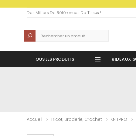
Des Milliers De Références De Tissus !
Recherche
TOUS LES PRODUITS
RIDEAUX S
Accueil
Tricot, Broderie, Crochet
KNITPRO