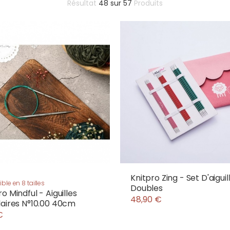
Résultat
48
sur
57
Produits
Knitpro Zing - Set D'aiguil
ble en 8 tailles
Doubles
o Mindful - Aiguilles
48,90 €
laires N°10.00 40cm
€