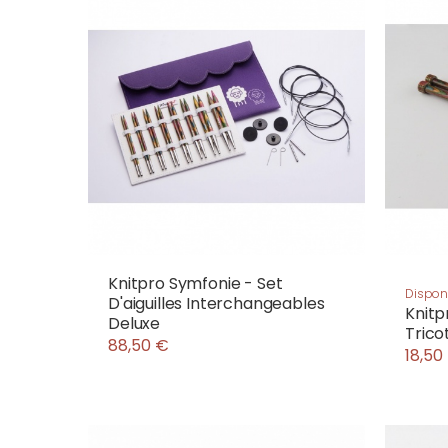
Knitpro Symfonie - Set
Disponi
D'aiguilles Interchangeables
Knitp
Deluxe
Tric
88,50 €
18,50