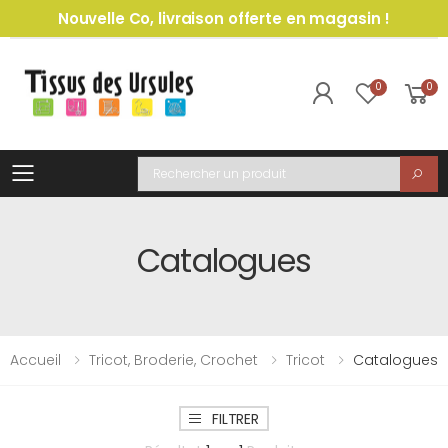
Nouvelle Co, livraison offerte en magasin !
0
0
Toggle mobile menu
Recherche
Catalogues
Accueil
Tricot, Broderie, Crochet
Tricot
Catalogues
FILTRER