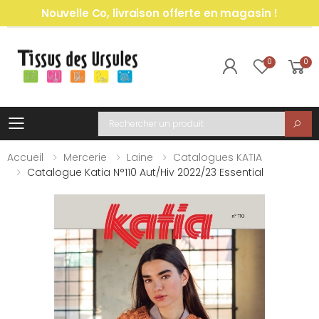
Nouvelle Co, livraison offerte en magasin !
0
0
Toggle mobile menu
Recherche
Accueil
Mercerie
Laine
Catalogues KATIA
Catalogue Katia N°110 Aut/hiv 2022/23 Essential