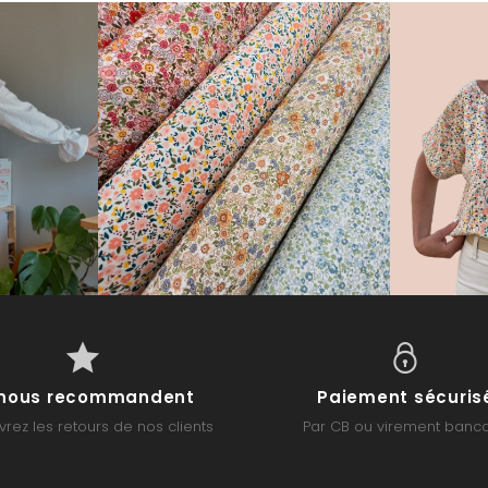
s nous recommandent
Paiement sécuris
rez les retours de nos clients
Par CB ou virement banca