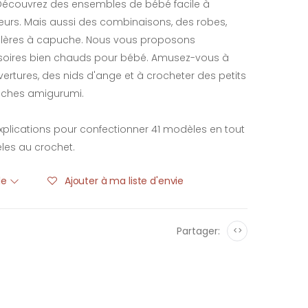
. Découvrez des ensembles de bébé facile à
fleurs. Mais aussi des combinaisons, des robes,
llères à capuche. Nous vous proposons
soires bien chauds pour bébé. Amusez-vous à
vertures, des nids d'ange et à crocheter des petits
uches amigurumi.
plications pour confectionner 41 modèles en tout
èles au crochet.
ble
Ajouter à ma liste d'envie
Partager:
<>