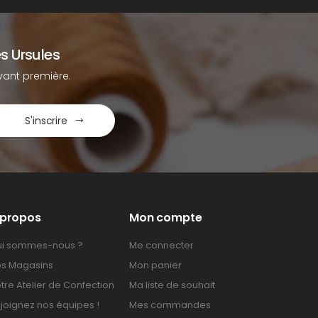
s Ursules
ant première.
S'inscrire
 propos
Mon compte
i sommes-nous ?
Me connecter
s Magasins
Mon panier
tre Atelier de Confection
Ma liste de souhait
joignez nos équipes !
Mes commandes