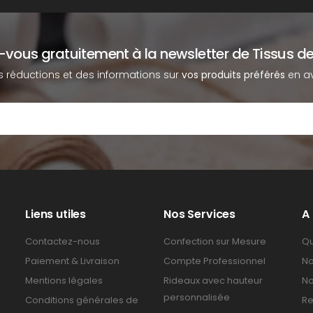
z-vous gratuitement à la newsletter de Tissus de
s réductions et des informations sur
vos produits préférés
en av
Liens utiles
Nos Services
A
Contactez-nous
Confection sur Mesure
Qu
Paiement & Livraison
Compte Professionnel
No
Mentions légales
Rideaux avec hauteur
No
personnalisée
Conditions générales de
Re