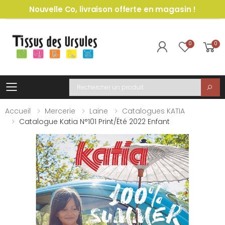
Nouvelle Co, livraison offerte en magasin !
0
0
Toggle mobile menu
Recherche
Accueil
Mercerie
Laine
Catalogues KATIA
Catalogue Katia N°101 Print/été 2022 Enfant