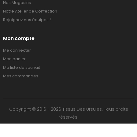
Nos Magasins
Notre Atelier de Confection
Rejoignez nos équipes !
Mon compte
Me connecter
Mon panier
Ma liste de souhait
Mes commandes
Copyright © 2016 - 2026 Tissus Des Ursules. Tous droits
réservés.