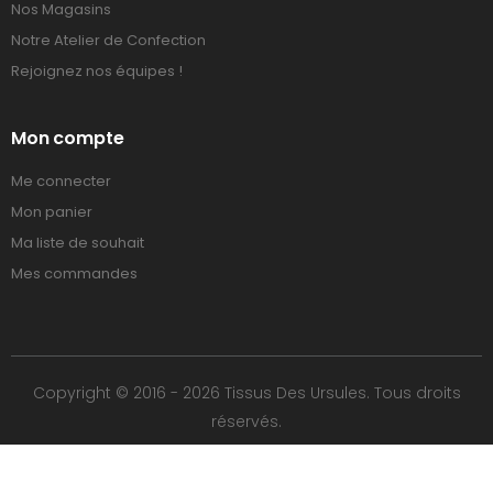
Nos Magasins
Notre Atelier de Confection
Rejoignez nos équipes !
Mon compte
Me connecter
Mon panier
Ma liste de souhait
Mes commandes
Copyright © 2016 - 2026 Tissus Des Ursules. Tous droits
réservés.