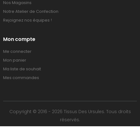
Nos Magasins
Notre Atelier de Confection
Rejoignez nos équipes !
Mon compte
Me connecter
Mon panier
Ma liste de souhait
Mes commandes
Copyright © 2016 - 2026 Tissus Des Ursules. Tous droits
réservés.