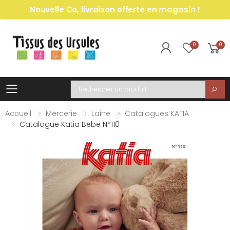
Nouvelle Co, livraison offerte en magasin !
0
0
Toggle mobile menu
Recherche
Accueil
Mercerie
Laine
Catalogues KATIA
Catalogue Katia Bebe N°110