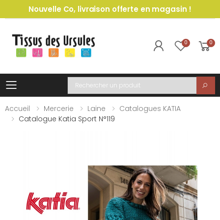
Nouvelle Co, livraison offerte en magasin !
0
0
Toggle mobile menu
Recherche
Accueil
Mercerie
Laine
Catalogues KATIA
Catalogue Katia Sport N°119