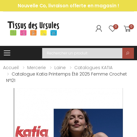
Nouvelle Co, livraison offerte en magasin !
0
0
Toggle mobile menu
Recherche
Accueil
Mercerie
Laine
Catalogues KATIA
Catalogue Katia Printemps Été 2025 Femme Crochet
Nº121