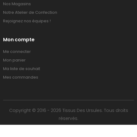
Nos Magasins
Notre Atelier de Confection
Rejoignez nos équipes !
Mon compte
Me connecter
Mon panier
Ma liste de souhait
Mes commandes
Copyright © 2016 - 2026 Tissus Des Ursules. Tous droits
réservés.