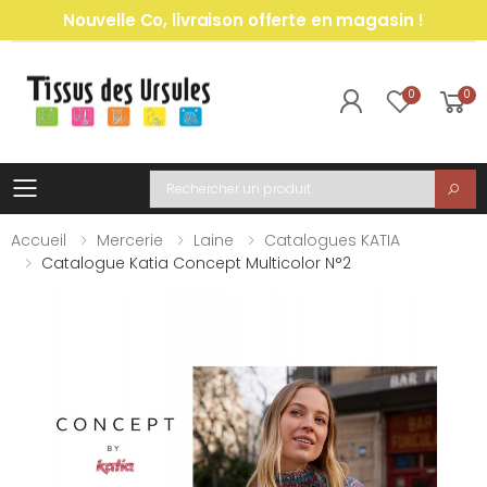
Nouvelle Co, livraison offerte en magasin !
0
0
Toggle mobile menu
Recherche
Accueil
Mercerie
Laine
Catalogues KATIA
Catalogue Katia Concept Multicolor N°2