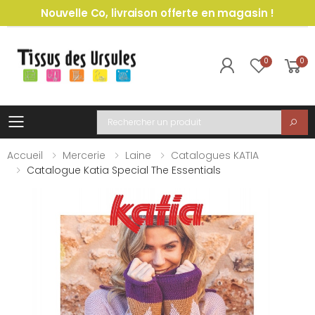
Nouvelle Co, livraison offerte en magasin !
0
0
Toggle mobile menu
Recherche
Accueil
Mercerie
Laine
Catalogues KATIA
Catalogue Katia Special The Essentials